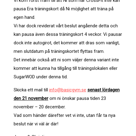
Vi kom först fram till att Ni som har CrossFit inte kan
pausa Era träningskort då Ni möjlighet att träna på
egen hand.
Vi har dock reviderat vårt beslut angående detta och
kan pausa även dessa träningskort 4 veckor. Vi pausar
dock inte autogirot, det kommer att dras som vanligt,
men slutdatum på träningskortet flyttas fram.
Det innebär också att ni som väljer denna variant inte
kommer att kunna ha tillgång till träningslokalen eller
SugarWOD under denna tid.
Skicka ett mail till
info@basicgym.se
senast lördagen
den 21 november
om ni önskar pausa tiden 23
november – 20 december.
Vad som händer därefter vet vi inte, utan får ta nya
beslut när vi väl är där!