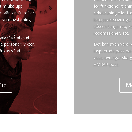
tt mjuka upp
för funktionell trän
m väntar. Därefter
cirkelträning eller 
h som avslutning
kroppsviktsövningar
såsom tunga rep, ket
roddmaskiner, etc.
kalas” så att det
 personer. Vikter,
Det kan även vara re
änkas så att alla
inspirerade pass dä
vissa övningar ska 
AMRAP-pass.
it
Me