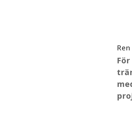
Ren
För
trä
med
pro