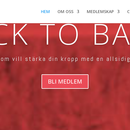
HEM
OM OSS
MEDLEMSKAP
C
CK TO BA
som vill stärka din kropp med en allsidig
BLI MEDLEM