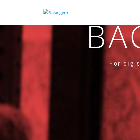
BA
För dig 