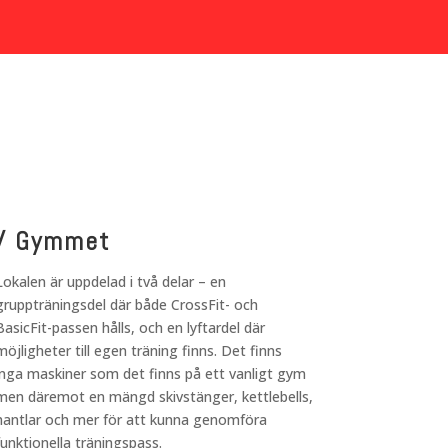
/ Gymmet
Lokalen är uppdelad i två delar – en
gruppträningsdel där både CrossFit- och
BasicFit-passen hålls, och en lyftardel där
möjligheter till egen träning finns. Det finns
inga maskiner som det finns på ett vanligt gym
men däremot en mängd skivstänger, kettlebells,
hantlar och mer för att kunna genomföra
funktionella träningspass.