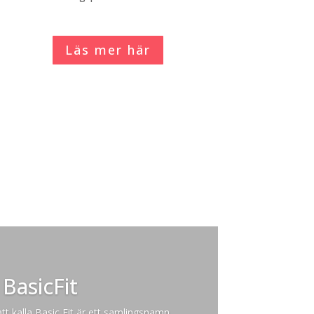
Läs mer här
BasicFit
tt kalla Basic Fit är ett samlingsnamn