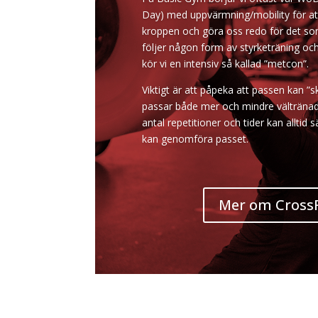
Day) med uppvärmning/mobility för a
kroppen och göra oss redo för det so
följer någon form av styrketräning oc
kör vi en intensiv så kallad ”metcon”.
Viktigt är att påpeka att passen kan ”s
passar både mer och mindre vältränade
antal repetitioner och tider kan alltid s
kan genomföra passet.
Mer om CrossF