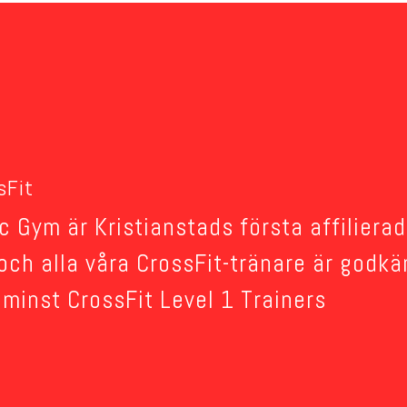
sFit
c Gym är Kristianstads första affiliera
och alla våra CrossFit-tränare är godk
minst CrossFit Level 1 Trainers