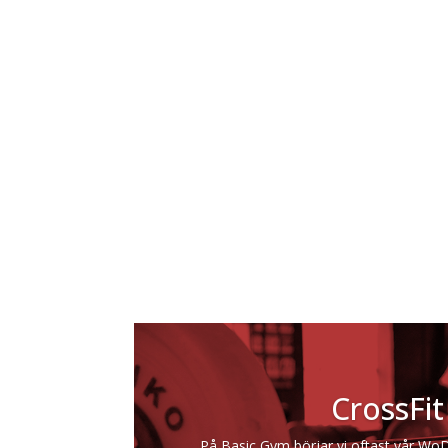
CrossFit
På Basic Gym börjar vi oftast vår Wo