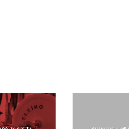
D (Workout of the
Passen som vi valt a