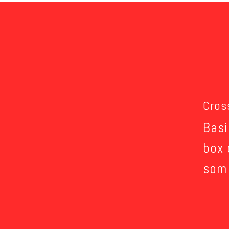
Cros
Basi
box 
som 