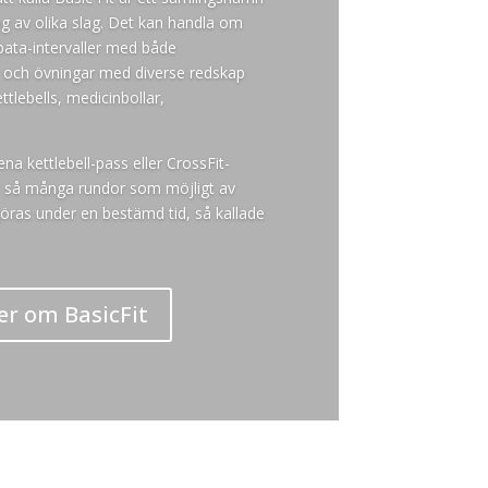
ing av olika slag. Det kan handla om
tabata-intervaller med både
 och övningar med diverse redskap
tlebells, medicinbollar,
na kettlebell-pass eller CrossFit-
r så många rundor som möjligt av
göras under en bestämd tid, så kallade
r om BasicFit